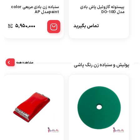
پیستوله گازوئیل پاش بادی
سنباده زن بادی مربعی color
مدل DO-10D
paintمدل AP
تماس بگیرید
5,950,000
مشاهده همه
پولیش و سنباده زن رنگ پاشی