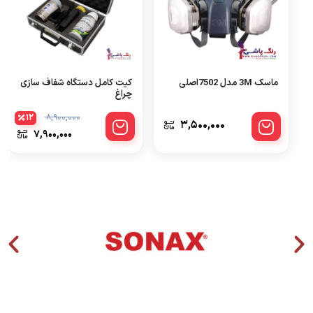
ماسک 3M مدل 7502اصلی
کیت کامل دستگاه شفاف سازی
چراغ
12
8,900,000
3,500,000
7,900,000