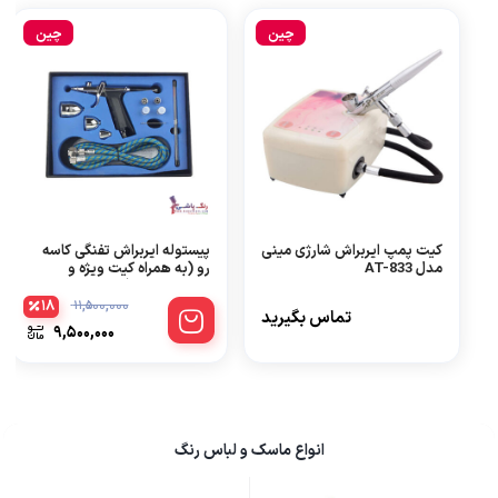
چین
چین
کیت پمپ ایربراش شارژی مینی
پیستوله ایربراش تفنگی کاسه
مدل AT-833
رو (به همراه کیت ویژه و
تجهیزات کامل)
18
11,500,000
تماس بگیرید
9,500,000
انواع ماسک و لباس رنگ