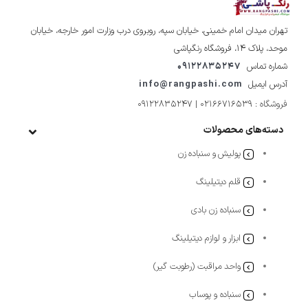
تهران میدان امام خمینی، خیابان سپه، روبروی درب وزارت امور خارجه، خیابان
موحد، پلاک ۱۴، فروشگاه رنگپاشی
شماره تماس
09122835247
آدرس ایمیل
info@rangpashi.com
فروشگاه : 02166716539 | 09122835247
دسته‌های محصولات
پولیش و سنباده زن
قلم دیتیلینگ
سنباده زن بادی
ابزار و لوازم دیتیلینگ
واحد مراقبت (رطوبت گیر)
سنباده و پوساب