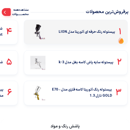
مشاهده‌همه‌
پرفروش‌ترین محصولات
محصــــــــولات
4
1
شی
پیستوله رنگ حرفه ای آئوریتا مدل LION
nt
5
2
پیستوله سایه پاش کاسه بغل مدل k-3
شیر
6
3
پیستوله رنگ آئوریتا کاسه فلزی مدل E70 –
پیس
GOLD نازل 1.3
مدل 0
پاشش رنگ و مواد