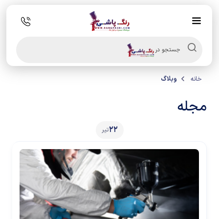
Products
search
جستجو در
خانه
وبلاگ
مجله
22
تیر