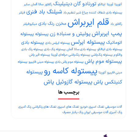
تورنادو گان
دیتیلینگ
آئوریتا
آوریتا
ایتالکو
رگلاتور
ساتا آلمان
سایر
شیلنگ باد فنری
پیستوله بادی
شفاف کننده چراغ
شیر تنظیم باد
فیلتر
قلم ایربراش
مخزن رنگ بادی
رگلاتور باد
میکروفیلتر
پمپ ایربراش
پولیش و سنباده زن
پیستوله
پیستوله
پیستوله ایرلس
اتوماتیک
پیستوله بادی
پیستوله ایرلس بادی
پیستوله بادی ایتالکو
پیستوله بادی ساتا آلمان
پیستوله رنگ بادی
پیستوله رنگ بادی
والکوم
پیستوله رنگ‌پاشی
پیستوله رنگ‌پاشی حرفه‌ای آوریتا
پیستوله قیر پاش
پیستوله موم پاش
پیستوله موم پاش بادی
پیستوله مینی فاپیرو
پیستوله
پیستوله کاسه رو
پیستوله
مینی فاپیرو آئوریتا
پیستوله گازوئیل پاش
کنیتکس پاش
برچسب ها
آلات موسیقی
تفنگ اسپری خودرو
تفنگ های اسپری
تفنگ های رنگپاشی
رنگ آمیزی
رنگ آمیزی آلات موسیقی
لیوان رنگ یکبار مصرف