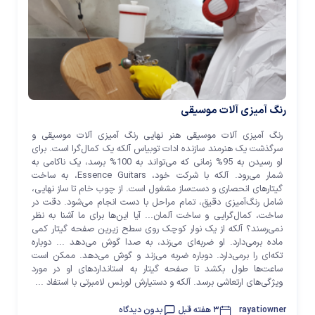
رنگ آمیزی آلات موسیقی
رنگ آمیزی آلات موسیقی هنر نهایی رنگ آمیزی آلات موسیقی و
سرگذشت یک هنرمند سازنده ادات توبیاس آلکه یک کمال‌گرا است. برای
او رسیدن به 95% زمانی که می‌تواند به 100% برسد، یک ناکامی به
شمار می‌رود. آلکه با شرکت خود، Essence Guitars، به ساخت
گیتارهای انحصاری و دست‌ساز مشغول است. از چوب خام تا ساز نهایی،
شامل رنگ‌آمیزی دقیق، تمام مراحل با دست انجام می‌شود. دقت در
ساخت، کمال‌گرایی و ساخت آلمان... آیا این‌ها برای ما آشنا به نظر
نمی‌رسند؟ آلکه از یک نوار کوچک روی سطح زیرین صفحه گیتار کمی
ماده برمی‌دارد. او ضربه‌ای می‌زند، به صدا گوش می‌دهد ... دوباره
تکه‌ای را برمی‌دارد. دوباره ضربه می‌زند و گوش می‌دهد. ممکن است
ساعت‌ها طول بکشد تا صفحه گیتار به استانداردهای او در مورد
ویژگی‌های ارتعاشی برسد. آلکه و دستیارش لورنس لامبرتی با استفاد ...
rayatiowner
3 هفته قبل
بدون دیدگاه