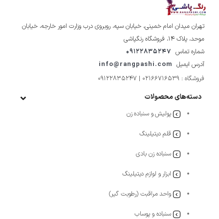
تهران میدان امام خمینی، خیابان سپه، روبروی درب وزارت امور خارجه، خیابان
موحد، پلاک ۱۴، فروشگاه رنگپاشی
شماره تماس
09122835247
آدرس ایمیل
info@rangpashi.com
فروشگاه : 02166716539 | 09122835247
دسته‌های محصولات
پولیش و سنباده زن
قلم دیتیلینگ
سنباده زن بادی
ابزار و لوازم دیتیلینگ
واحد مراقبت (رطوبت گیر)
سنباده و پوساب