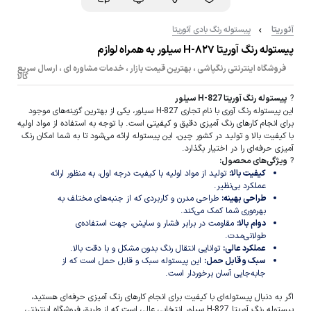
آئوریتا
پیستوله رنگ بادی آئوریتا
پیستوله رنگ آوریتا H-۸۲۷ سیلور به همراه لوازم
فروشگاه اینترنتی رنگپاشی ، بهترین قیمت بازار ، خدمات مشاوره ای ، ارسال سریع
کالا
?
پیستوله رنگ آوریتا H-827 سیلور
این پیستوله رنگ آوری با نام تجاری H-827 سیلور، یکی از بهترین گزینه‌های موجود
برای انجام کارهای رنگ آمیزی دقیق و کیفیتی است. با توجه به استفاده از مواد اولیه
با کیفیت بالا و تولید در کشور چین، این پیستوله ارائه می‌شود تا به شما امکان رنگ
آمیزی حرفه‌ای را در اختیار بگذارد.
?
ویژگی‌های محصول:
کیفیت بالا:
تولید از مواد اولیه با کیفیت درجه اول، به منظور ارائه
عملکرد بی‌نظیر.
طراحی بهینه:
طراحی مدرن و کاربردی که از جنبه‌های مختلف به
بهره‌وری شما کمک می‌کند.
دوام بالا:
مقاومت در برابر فشار و سایش، جهت استفاده‌ی
طولانی‌مدت.
عملکرد عالی:
توانایی انتقال رنگ بدون مشکل و با دقت بالا.
سبک و قابل حمل:
این پیستوله سبک و قابل حمل است که از
جابه‌جایی آسان برخوردار است.
اگر به دنبال پیستوله‌ای با کیفیت برای انجام کارهای رنگ آمیزی حرفه‌ای هستید،
پیستوله رنگ آوریتا H-827 سیلور انتخابی عالی است که از طریق فروشگاه اینترنتی