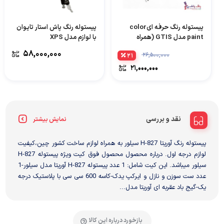
پیستوله رنگ حرفه ایcolor
پیستوله رنگ پاش استار تایوان
paint مدل GTIS (همراه
با لوازم مدل XPS
بالوازم)
58,000,000
26,500,000
21
21,000,000
نقد و بررسی
نمایش بیشتر
پیستوله رنگ آوریتا H-827 سیلور به همراه لوازم ساخت کشور چین،کیفیت
لوازم درجه اول. درباره محصول محصول فوق کیت ویژه پیستوله H-827
سیلور میباشد. این کیت شامل: 1 عدد پیستوله H-827 آوریتا مدل سیلور-1
عدد ست سوزن و نازل و ایرکپ یدک-کاسه 600 سی سی با پلاستیک درجه
یک-گیج باد عقربه ای آوریتا مدل...
بازخورد درباره این کالا