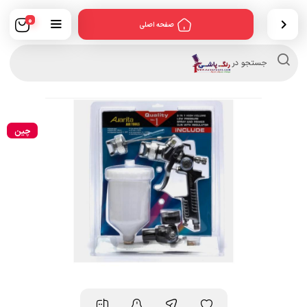
0
صفحه اصلی
Products
search
جستجو در
چین