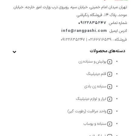
تهران میدان امام خمینی، خیابان سپه، روبروی درب وزارت امور خارجه، خیابان
موحد، پلاک ۱۴، فروشگاه رنگپاشی
شماره تماس
09122835247
آدرس ایمیل
info@rangpashi.com
فروشگاه : 02166716539 | 09122835247
دسته‌های محصولات
پولیش و سنباده زن
قلم دیتیلینگ
سنباده زن بادی
ابزار و لوازم دیتیلینگ
واحد مراقبت (رطوبت گیر)
سنباده و پوساب