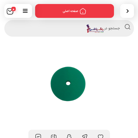
0
صفحه اصلی
Products
search
جستجو در