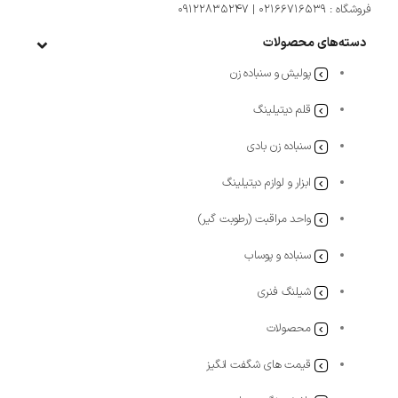
فروشگاه : 02166716539 | 09122835247
دسته‌های محصولات
پولیش و سنباده زن
قلم دیتیلینگ
سنباده زن بادی
ابزار و لوازم دیتیلینگ
واحد مراقبت (رطوبت گیر)
سنباده و پوساب
شیلنگ فنری
محصولات
قیمت های شگفت انگیز