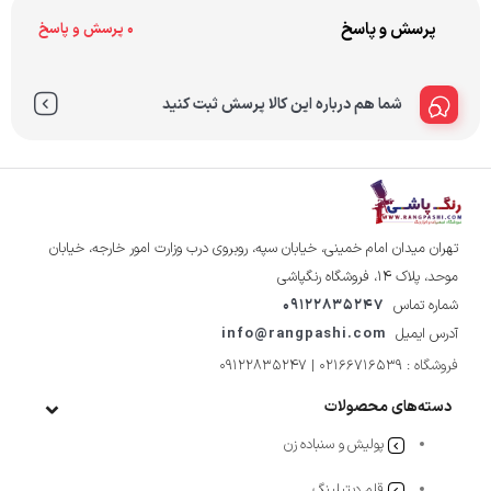
پرسش و پاسخ
0 پرسش و پاسخ
شما هم درباره این کالا پرسش ثبت کنید
تهران میدان امام خمینی، خیابان سپه، روبروی درب وزارت امور خارجه، خیابان
موحد، پلاک ۱۴، فروشگاه رنگپاشی
شماره تماس
09122835247
آدرس ایمیل
info@rangpashi.com
فروشگاه : 02166716539 | 09122835247
دسته‌های محصولات
پولیش و سنباده زن
قلم دیتیلینگ