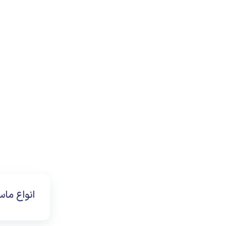
دسته بندی نشده
سنباده زن بادی
سنباده و پوساب
شیلنگ فنری
قلم دیتیلینگ
قیمت های شگفت انگیز
محصولات
واحد مراقبت (رطوبت گیر)
انواع ما