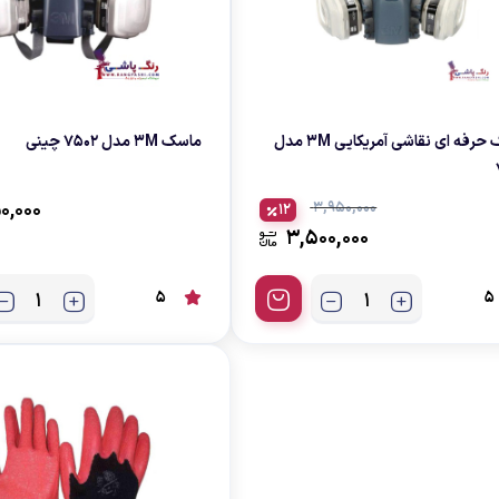
پیستوله کاسه رو
همزن رنگ بادی
پیستوله کاسه زیر
ماسک حرفه ای نقاشی آمریکایی ۳M مدل
ماسک ۳M مدل ۷۵۰۲ چینی
50,000
3,950,000
12
3,500,000
5
5