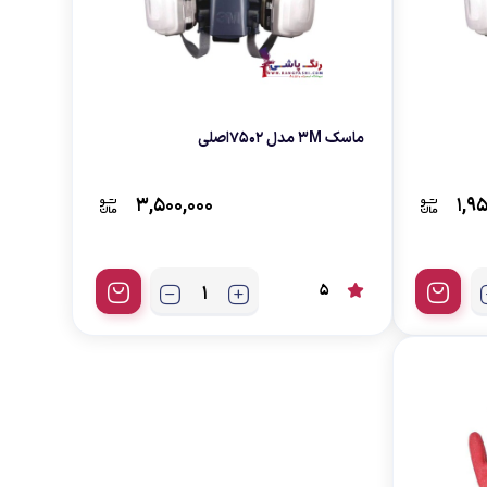
ماسک ۳M مدل ۷۵۰۲اصلی
3,500,000
1,9
5