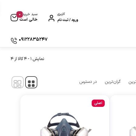
0
کاربری
سبد خرید
خالی است
ورود / ثبت نام
09122835247
وکیوم بادی و هواگیری بادی
نمایش
1
-
4
کالا از
4
ترین
گران‌ترین
در دسترس
اصلی
ی