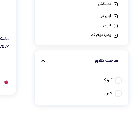
دستکش
پمپ دیافراگم
ایربراش
ایرلس
پمپ دیافراگم
پیستوله برقی
۷۵۰۲
پیستوله پاشش مواد
ساخت کشور
پیستوله رنگ بادی
سایر پیستوله بادی
آمریکا
سندبلاست بادی
شیلنگ باد
چین
مخزن رنگ بادی
همزن رنگ بادی
وکیوم بادی و هواگیری بادی
پولیش و سنباده زن