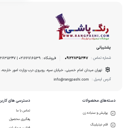
پشتیبانی
شماره تماس :
09122835247
فروشگاه : 02166716539 | 09122835247
تهران میدان امام خمینی، خیابان سپه، روبروی درب وزارت امور خارجه، خیابان موحد، پ
آدرس ایمیل :
info@rangpashi.com
دسته‌های محصولات
دسترسی های کاربر
تماس با ما
پولیش و سنباده زن
رهگیری محصول
قلم دیتیلینگ
قوانین و مقررات