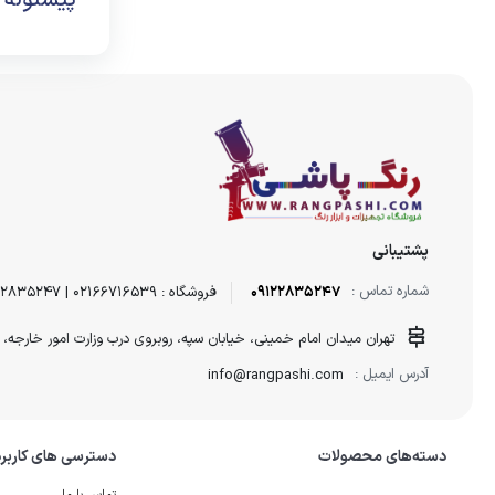
پیستوله 
پشتیبانی
شماره تماس :
09122835247
فروشگاه : 02166716539 | 09122835247
تهران میدان امام خمینی، خیابان سپه، روبروی درب وزارت امور خارجه، خیابان موحد، پ
آدرس ایمیل :
info@rangpashi.com
دسته‌های محصولات
دسترسی های کاربر
تماس با ما