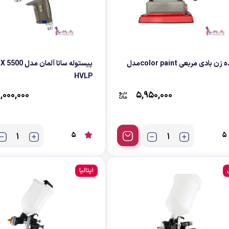
سنباده زن بادی مربعی color paintمدل
پیستوله ساتا آلمان مد
HVLP
,000,000
5,950,000
5
5
ایتالیا