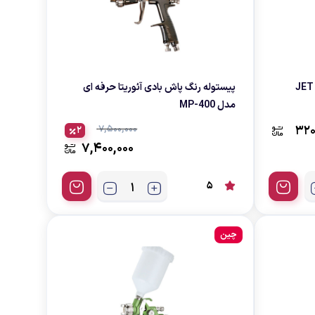
ل JET X 5500
پیستوله رنگ پاش بادی آئوریتا حرفه ای
مدل MP-400
7,500,000
320
2
7,400,000
5
چین