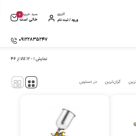
0
کاربری
سبد خرید
خالی است
ورود / ثبت نام
09122835247
وکیوم بادی و هواگیری بادی
نمایش
1
-
12
کالا از
46
ترین
گران‌ترین
در دسترس
ی