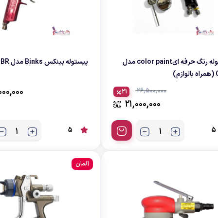
پیستوله کاسه رو
همزن رنگ بادی
پیستوله کاسه زیر
پیستوله رنگ حرفه ایcolor paint مدل
پیستوله بینکس Binks مدل BBR
زم)
000,000
26,500,000
21
21,000,000
5
5
آلمان