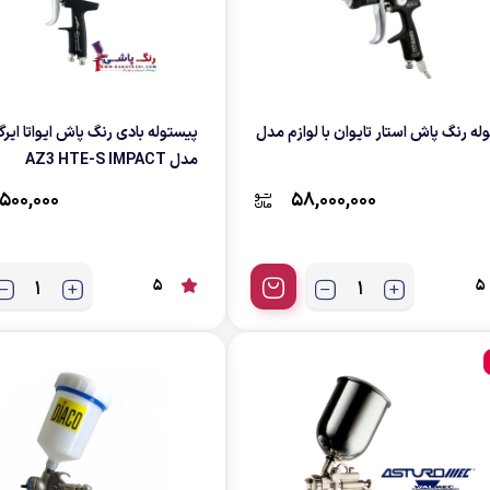
له رنگ پاش استار تایوان با لوازم مدل
پیستوله بادی رنگ پاش ایواتا ایرگانز
مدل AZ3 HTE-S IMPACT
500,000
58,000,000
5
5