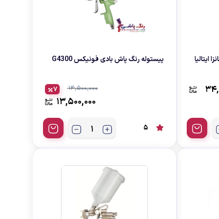
ا ایتالیا
پیستوله رنگ پاش بادی فونیکس G4300
14,500,000
34,
7
13,500,000
5