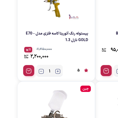
پیستوله رنگ آئوریتا کاسه فلزی مدل E70 –
GOLD نازل 1.3
2,450,000
95,
11
2,200,000
5
چین