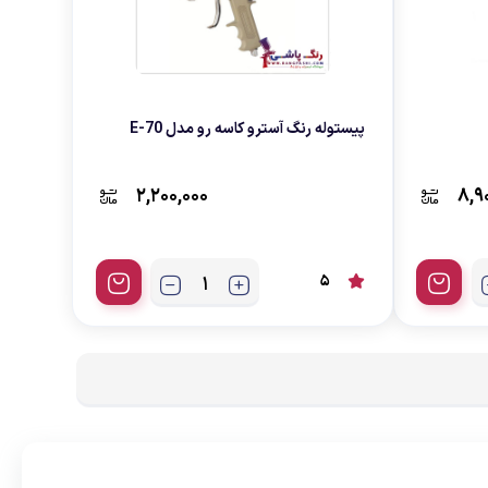
پیستوله رنگ آسترو کاسه رو مدل E-70
2,200,000
8,9
5