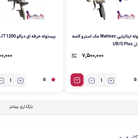
پیستوله ایتالیایی Walmec مک آسترو کاسه
پیستوله حرفه ای دیاکو JT1200
UR/S P
00,000
7,500,000
5
5
بارگذاری بیشتر