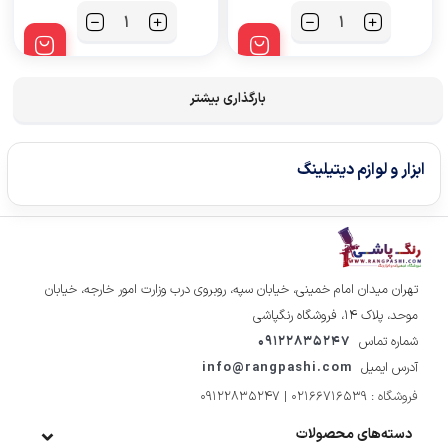
تعداد
تعداد
بارگذاری بیشتر
ابزار و لوازم دیتیلینگ
تهران میدان امام خمینی، خیابان سپه، روبروی درب وزارت امور خارجه، خیابان
موحد، پلاک ۱۴، فروشگاه رنگپاشی
شماره تماس
09122835247
آدرس ایمیل
info@rangpashi.com
فروشگاه : 02166716539 | 09122835247
دسته‌های محصولات