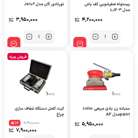
پیستوله صفرشویی کف پاش
تورنادور گان مدل Jet۰۲
مدل LJF-۳
3,950,000
4,200,000
تعداد
تعداد
فروش ویژه
سنباده زن بادی مربعی color
کیت کامل دستگاه شفاف سازی
paintمدل AP
چراغ
8,900,000
12
5,950,000
7,900,000