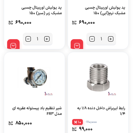
پد پولیش اوربیتال چسبی
پد پولیش اوربیتال چسبی
مشبک نرم(آبی) ۱۵۰
مشبک زبر (سبز) ۱۵۰
690,000
690,000
تعداد
تعداد
رابط ایربراش داخل دنده ۱/۸ به
شیر تنظیم باد پیستوله عقربه ای
۱/۴
مدل FR۳
110,000
850,000
10
99,000